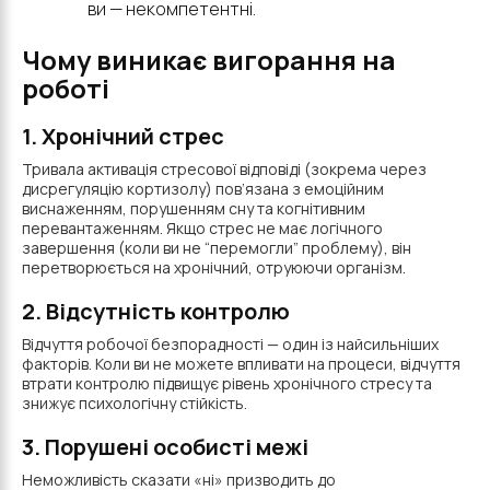
ви — некомпетентні.
Чому виникає вигорання на
роботі
1. Хронічний стрес
Тривала активація стресової відповіді (зокрема через
дисрегуляцію кортизолу) пов’язана з емоційним
виснаженням, порушенням сну та когнітивним
перевантаженням. Якщо стрес не має логічного
завершення (коли ви не “перемогли” проблему), він
перетворюється на хронічний, отруюючи організм.
2. Відсутність контролю
Відчуття робочої безпорадності — один із найсильніших
факторів. Коли ви не можете впливати на процеси, відчуття
втрати контролю підвищує рівень хронічного стресу та
знижує психологічну стійкість.
3. Порушені особисті межі
Неможливість сказати «ні» призводить до