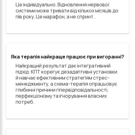
Це індивідуально. Відновлення нервової
системи може тривати від кількох місяців до
пів року. Це марафон, а не спринт.
Яка терапія найкраще працює при вигоранні?
Найкращий результат дає інтегративний
підхід: КПТ корегує дезадаптивні установки
й навчає ефективним стратегіям стрес-
менеджменту, а схема-терапія опрацьовує
глибинні причини гіпервідповідальності,
перфекціонізму та ігнорування власних
потреб.