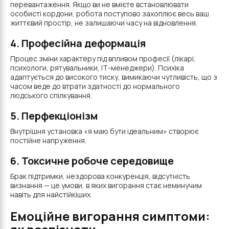
перевантаження. Якщо ви не вмієте встановлювати
особисті кордони, робота поступово захоплює весь ваш
життєвий простір, не залишаючи часу на відновлення.
4. Професійна деформація
Процес зміни характеру під впливом професії (лікарі,
психологи, рятувальники, ІТ-менеджери). Психіка
адаптується до високого тиску, вимикаючи чутливість, що з
часом веде до втрати здатності до нормального
людського спілкування.
5. Перфекціонізм
Внутрішня установка «я маю бути ідеальним» створює
постійне напруження.
6. Токсичне робоче середовище
Брак підтримки, нездорова конкуренція, відсутність
визнання — це умови, в яких вигорання стає неминучим
навіть для найстійкіших.
Емоційне вигорання симптоми: