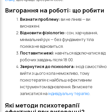
Вигорання на роботі: що робити
Визнати проблему:
ви не ліниві — ви
виснажені.
Відновити фізіологію:
сон, харчування,
мінімальний рух — без фундаменту тіла
психіка не відновиться.
Поставити межі:
навчіться відключатися від
робочих завдань після 18:00.
Звернутися до психолога:
іноді самостійно
вийти з цього кола неможливо, тому
психотерапія є найбільш ефективним
інструментом відновлення. Ви можете
записатися на
індивідуальну терапію
.
Які методи психотерапії
ефективні при вигоранні?