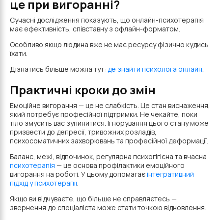
це при вигоранні?
Сучасні дослідження показують, що онлайн-психотерапія
має ефективність, співставну з офлайн-форматом.
Особливо якщо людина вже не має ресурсу фізично кудись
їхати.
Дізнатись більше можна тут:
де знайти психолога онлайн
.
Практичні кроки до змін
Емоційне вигорання — це не слабкість. Це стан виснаження,
який потребує професійної підтримки. Не чекайте, поки
тіло змусить вас зупинитися. Ігнорування цього стану може
призвести до депресії, тривожних розладів,
психосоматичних захворювань та професійної деформації.
Баланс, межі, відпочинок, регулярна психогігієна та вчасна
психотерапія
— це основа профілактики емоційного
вигорання на роботі. У цьому допомагає
інтегративний
підхід у психотерапії
.
Якщо ви відчуваєте, що більше не справляєтесь —
звернення до спеціаліста може стати точкою відновлення.