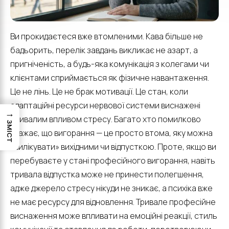
Ви прокидаєтеся вже втомленими. Кава більше не
бадьорить, перелік завдань викликає не азарт, а
пригніченість, а будь-яка комунікація з колегами чи
клієнтами сприймається як фізичне навантаження.
Це не лінь. Це не брак мотивації. Це стан, коли
адаптаційні ресурси нервової системи виснажені
→
тривалим впливом стресу. Багато хто помилково
ЗМІСТ
вважає, що вигорання — це просто втома, яку можна
«вилікувати» вихідними чи відпусткою. Проте, якщо ви
перебуваєте у стані професійного вигорання, навіть
тривала відпустка може не принести полегшення,
адже джерело стресу нікуди не зникає, а психіка вже
не має ресурсу для відновлення. Тривале професійне
виснаження може впливати на емоційні реакції, стиль