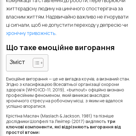
комунікації та ставлення до роботи, перетворюючи
життєрадісну людину на цинічного спостерігача за
власним життям. Надзвичайно важливо не ігнорувати
ці сигнали, щоб не допустити переходу у депресію чи
хронічну тривожність
.
Що таке емоційне вигорання
Зміст
Емоційне вигорання — це не вигадка коучів, а визнаний стан.
Згідно з класифікацією Всесвітньої організації охорони
здоров’я (WHO ICD-11, 2019), «burnout» офіційно визнано
професійним феноменом, який виникає внаслідок
хронічного стресу на робочому місці, з яким не вдалося
успішно впоратися.
Крістіна Маслач (Maslach & Jackson, 1981) та пізніше
дослідники Шопфелі та Лейтер (2017) виділяють
три
ключові компоненти, які відрізняють вигорання від
простої втоми: