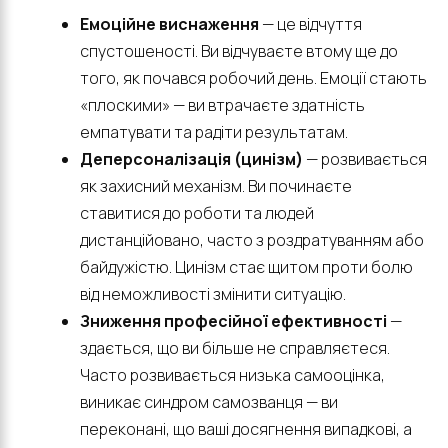
Емоційне виснаження
— це відчуття
спустошеності. Ви відчуваєте втому ще до
того, як почався робочий день. Емоції стають
«плоскими» — ви втрачаєте здатність
емпатувати та радіти результатам.
Деперсоналізація (цинізм)
— розвивається
як захисний механізм. Ви починаєте
ставитися до роботи та людей
дистанційовано, часто з роздратуванням або
байдужістю. Цинізм стає щитом проти болю
від неможливості змінити ситуацію.
Зниження професійної ефективності
—
здається, що ви більше не справляєтеся.
Часто розвивається низька самооцінка,
виникає синдром самозванця — ви
переконані, що ваші досягнення випадкові, а