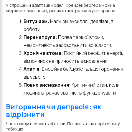
У спрощеній адаптації моделі Фрейденбергера можна
виділити кілька послідовних етапів розвитку вигорання:
Ентузіазм:
Надмірні зусилля, ідеалізація
роботи.
Перенапруга:
Поява першої втоми,
неможливість задовольнити всі вимоги.
Хронічна втома:
Постійний дефіцит енергії,
відпочинок не приносить відновлення.
Апатія:
Емоційна байдужість, відсторонення
від усього.
Повне виснаження:
Критичний стан, коли
людина втрачає здатність функціонувати.
Вигорання чи депресія: як
відрізнити
Часто люди плутають ці стани. Погляньте на порівняльну
таблицю: