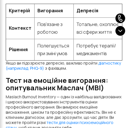
Критерій
Вигорання
Депресія
Пов’язане з
Тотальне, охоплює
Контекст
роботою
всі сфери життя
Полегшується
Потребує терапії/
Рішення
при зміні умов
медикаментів
Якщо ви підозрюєте депресію, важливо пройти
діагностику
(наприклад, PHQ-9)
з фахівцем.
Тест на емоційне вигорання:
опитувальник Маслач (MBI)
Maslach Burnout Inventory — один із найбільш валідизованих
і широко використовуваних інструментів оцінки
професійного вигорання. Він вимірює емоційне
виснаження, цинізм та професійну ефективність. Він не є
клінічним діагнозом, але дає зрозуміти, що час діяти. Ви
можете пройти різні
тести для оцінки психоемоційного
стану
, щоб краще зрозуміти себе.