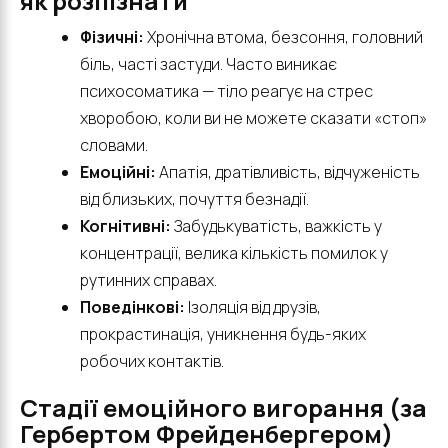
як розпізнати
Фізичні:
Хронічна втома, безсоння, головний
біль, часті застуди. Часто виникає
психосоматика — тіло реагує на стрес
хворобою, коли ви не можете сказати «стоп»
словами.
Емоційні:
Апатія, дратівливість, відчуженість
від близьких, почуття безнадії.
Когнітивні:
Забудькуватість, важкість у
концентрації, велика кількість помилок у
рутинних справах.
Поведінкові:
Ізоляція від друзів,
прокрастинація, уникнення будь-яких
робочих контактів.
Стадії емоційного вигорання (за
Гербертом Фрейденбергером)