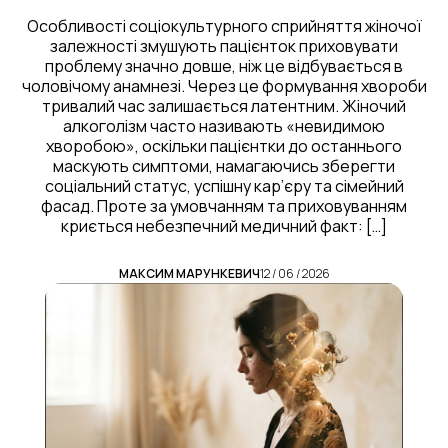
Особливості соціокультурного сприйняття жіночої
залежності змушують пацієнток приховувати
проблему значно довше, ніж це відбувається в
чоловічому анамнезі. Через це формування хвороби
тривалий час залишається латентним. Жіночий
алкоголізм часто називають «невидимою
хворобою», оскільки пацієнтки до останнього
маскують симптоми, намагаючись зберегти
соціальний статус, успішну кар’єру та сімейний
фасад. Проте за умовчанням та приховуванням
криється небезпечний медичний факт: […]
МАКСИМ МАРУНКЕВИЧ
12 / 06 / 2026