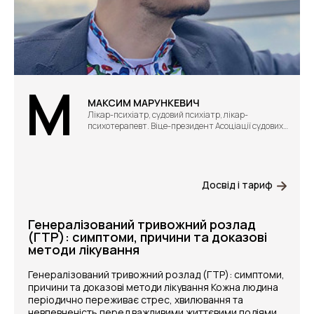
М
МАКСИМ МАРУНКЕВИЧ
Лікар-психіатр, судовий психіатр, лікар-
психотерапевт. Віце-президент Асоціації судових
психіатрів України
Досвід і тариф
Генералізований тривожний розлад
(ГТР): симптоми, причини та доказові
методи лікування
Генералізований тривожний розлад (ГТР): симптоми,
причини та доказові методи лікування Кожна людина
періодично переживає стрес, хвилювання та
невпевненість перед важливими життєвими подіями.