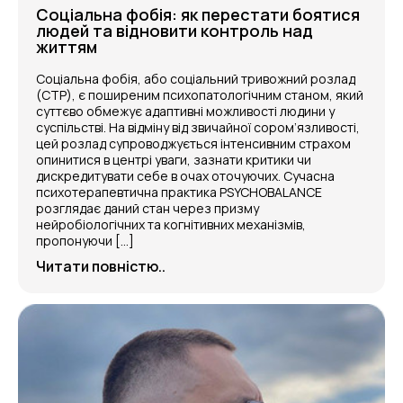
Соціальна фобія: як перестати боятися
людей та відновити контроль над
життям
Соціальна фобія, або соціальний тривожний розлад
(СТР), є поширеним психопатологічним станом, який
суттєво обмежує адаптивні можливості людини у
суспільстві. На відміну від звичайної сором’язливості,
цей розлад супроводжується інтенсивним страхом
опинитися в центрі уваги, зазнати критики чи
дискредитувати себе в очах оточуючих. Сучасна
психотерапевтична практика PSYCHOBALANCE
розглядає даний стан через призму
нейробіологічних та когнітивних механізмів,
пропонуючи […]
Читати повністю..