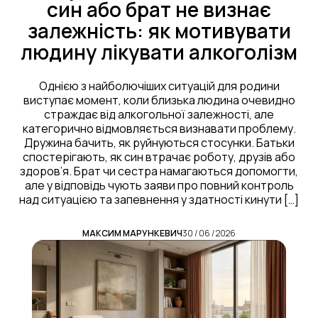
син або брат не визнає
залежність: як мотивувати
людину лікувати алкоголізм
Однією з найболючіших ситуацій для родини
виступає момент, коли близька людина очевидно
страждає від алкогольної залежності, але
категорично відмовляється визнавати проблему.
Дружина бачить, як руйнуються стосунки. Батьки
спостерігають, як син втрачає роботу, друзів або
здоров’я. Брат чи сестра намагаються допомогти,
але у відповідь чують заяви про повний контроль
над ситуацією та запевнення у здатності кинути […]
МАКСИМ МАРУНКЕВИЧ
30 / 06 / 2026