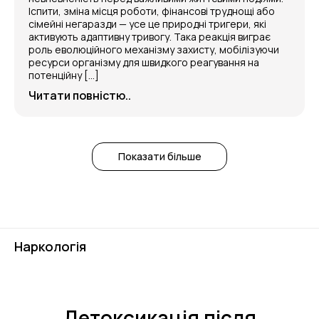
Іспити, зміна місця роботи, фінансові труднощі або
сімейні негаразди — усе це природні тригери, які
активують адаптивну тривогу. Така реакція виграє
роль еволюційного механізму захисту, мобілізуючи
ресурси організму для швидкого реагування на
потенційну […]
Читати повністю..
Показати більше
Наркологія
Детоксикація після