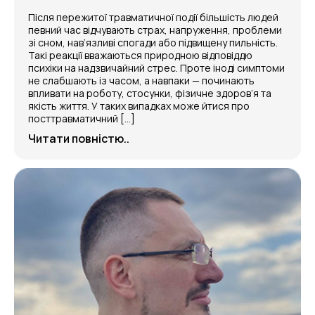
Після пережитої травматичної події більшість людей
певний час відчувають страх, напруження, проблеми
зі сном, нав’язливі спогади або підвищену пильність.
Такі реакції вважаються природною відповіддю
психіки на надзвичайний стрес. Проте іноді симптоми
не слабшають із часом, а навпаки — починають
впливати на роботу, стосунки, фізичне здоров’я та
якість життя. У таких випадках може йтися про
посттравматичний […]
Читати повністю..