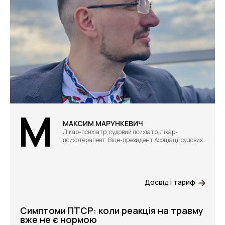
М
МАКСИМ МАРУНКЕВИЧ
Лікар-психіатр, судовий психіатр, лікар-
психотерапевт. Віце-президент Асоціації судових
психіатрів України
Досвід і тариф
Симптоми ПТСР: коли реакція на травму
вже не є нормою