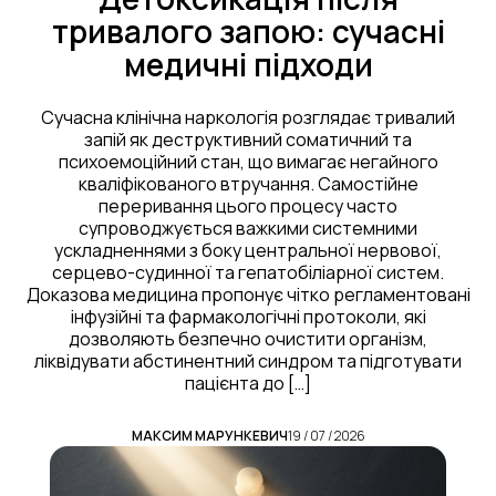
тривалого запою: сучасні
медичні підходи
Сучасна клінічна наркологія розглядає тривалий
запій як деструктивний соматичний та
психоемоційний стан, що вимагає негайного
кваліфікованого втручання. Самостійне
переривання цього процесу часто
супроводжується важкими системними
ускладненнями з боку центральної нервової,
серцево-судинної та гепатобіліарної систем.
Доказова медицина пропонує чітко регламентовані
інфузійні та фармакологічні протоколи, які
дозволяють безпечно очистити організм,
ліквідувати абстинентний синдром та підготувати
пацієнта до […]
МАКСИМ МАРУНКЕВИЧ
19 / 07 / 2026