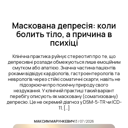
Маскована депресія: коли
болить тіло, а причина в
психіці
Клінічна практика руйнує стереотип про те, що
депресивні розлади обмежуються лише емоційним
смутком або апатією. Значна частина пацієнтів
роками відвідує кардіологів, гастроентерологів та
неврологів через стійкі соматичні скарги, навіть не
підозрюючи про психічну природу свого
нездужання. У клінічній практиці такий варіант
перебігу описують як масковану (соматизовану)
депресію. Це не окремий діагноз у DSM-5-TR чи ICD-
11, […]
МАКСИМ МАРУНКЕВИЧ
13 / 07 / 2026