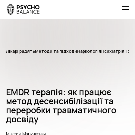
Лікарі радять
Методи та підходи
Наркологія
Психіатрія
Псих
EMDR терапія: як працює
метод десенсибілізації та
переробки травматичного
досвіду
Максим Марункевич