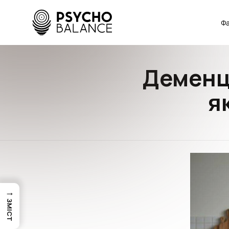
Фа
Деменці
я
→
ЗМІСТ