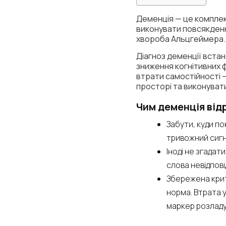
Деменція — це комплекс
виконувати повсякденні
хвороба Альцгеймера.
Діагноз деменції встан
зниження когнітивних 
втрати самостійності —
просторі та виконувати 
Чим деменція відр
Забути, куди п
тривожний сигн
Іноді не згадат
слова невідпові
Збережена крит
норма. Втрата у
маркер розладу