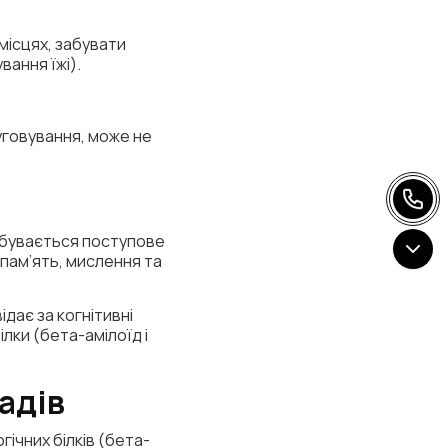
місцях, забувати
вання їжі).
уговування, може не
дбувається поступове
 пам’ять, мислення та
дає за когнітивні
лки (бета-амілоїд і
адів
ічних білків (бета-