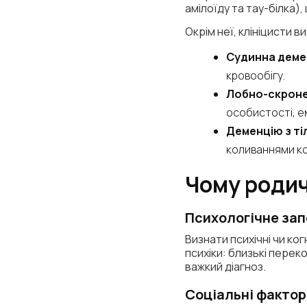
амілоїду та тау-білка)
Окрім неї, клініцисти в
Судинна деме
кровообігу.
Лобно-скроне
особистості, ем
Деменцію з ті
коливаннями ко
Чому родич
Психологічне за
Визнати психічні чи ко
психіки: близькі пере
важкий діагноз.
Соціальні факто