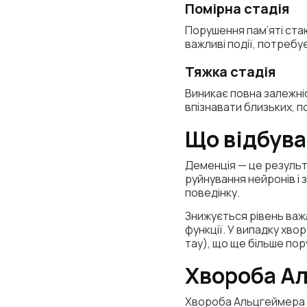
Помірна стадія
Порушення пам’яті ста
важливі події, потребу
Тяжка стадія
Виникає повна залежні
впізнавати близьких, п
Що відбува
Деменція — це результ
руйнування нейронів і 
поведінку.
Знижується рівень важл
функції. У випадку хво
тау), що ще більше пор
Хвороба Ал
Хвороба Альцгеймера р