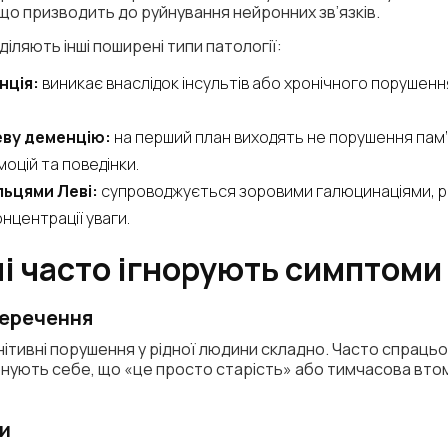
, що призводить до руйнування нейронних зв’язків.
иділяють інші поширені типи патології:
нція:
виникає внаслідок інсультів або хронічного порушен
ву деменцію:
на перший план виходять не порушення пам’яті
оцій та поведінки.
льцями Леві:
супроводжується зоровими галюцинаціями, р
нцентрації уваги.
і часто ігнорують симптоми
перечення
гнітивні порушення у рідної людини складно. Часто спраць
конують себе, що «це просто старість» або тимчасова вто
ри