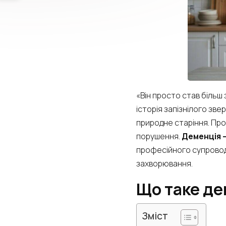
«Він просто став більш
історія запізнілого зв
природне старіння. Про
порушення.
Деменція —
професійного супроводу
захворювання.
Що таке де
Зміст