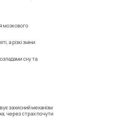
ня мозкового
, а різкі зміни
озладами сну та
овує захисний механізм
ма, через страх почути