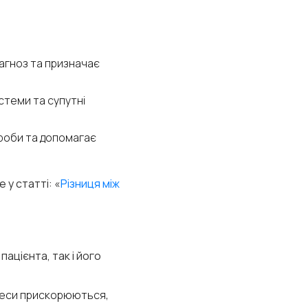
агноз та призначає
стеми та супутні
ороби та допомагає
 у статті: «
Різниця між
ацієнта, так і його
цеси прискорюються,