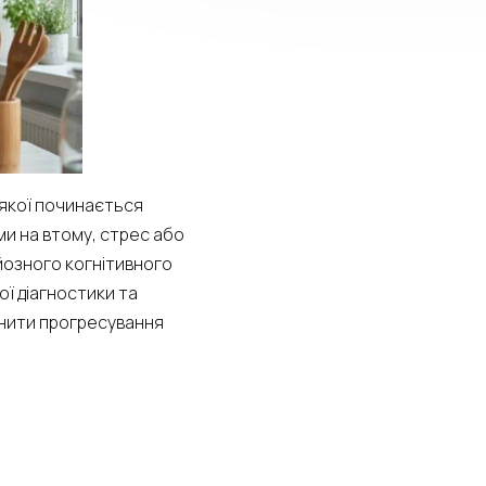
 якої починається
ми на втому, стрес або
йозного когнітивного
ї діагностики та
льнити прогресування