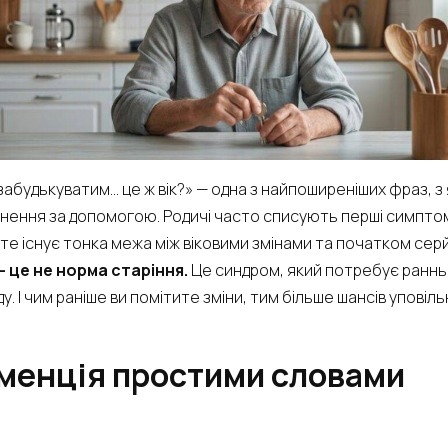
 забудькуватим… це ж вік?» — одна з найпоширеніших фраз, з
ернення за допомогою. Родичі часто списують перші симпто
те існує тонка межа між віковими змінами та початком сер
 це не норма старіння.
Це синдром, який потребує ранньо
. І чим раніше ви помітите зміни, тим більше шансів упові
менція простими словами