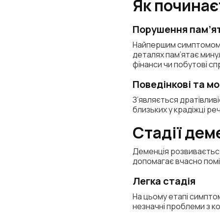
Як починає
Порушення пам’ят
Найпершим симптомом є
деталях пам’ятає мину
фінанси чи побутові сп
Поведінкові та м
З’являється дратівливі
близьких у крадіжці р
Стадії дем
Деменція розвивається 
допомагає вчасно помі
Легка стадія
На цьому етапі симпто
незначні проблеми з ко