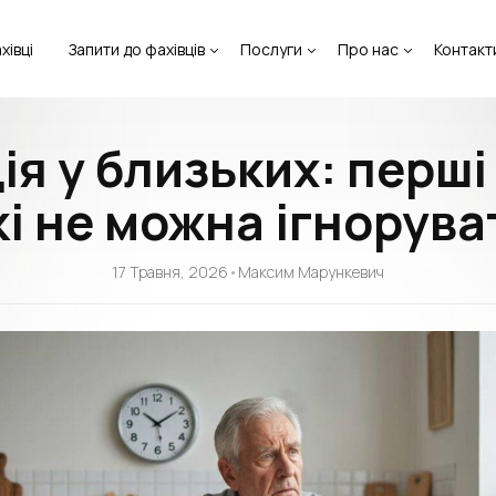
хівці
Запити до фахівців
Послуги
Про нас
Контакт
я у близьких: перші
кі не можна ігнорува
17 Травня, 2026
•
Максим Марункевич