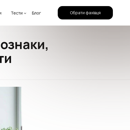
Обрати фахівця
и
Тести
Блог
 ознаки,
ти