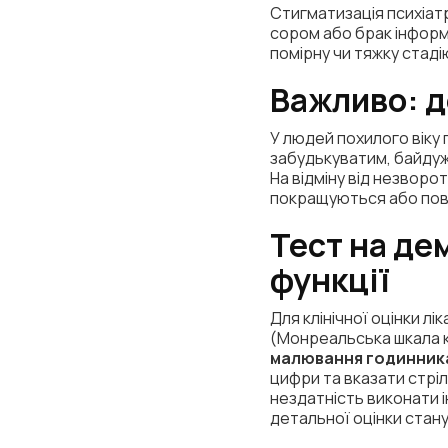
Стигматизація психіат
сором або брак інформ
помірну чи тяжку стаді
Важливо: 
У людей похилого віку 
забудькуватим, байдужи
На відміну від незворо
покращуються або повн
Тест на де
функції
Для клінічної оцінки л
(Монреальська шкала к
малювання годинник
цифри та вказати стріл
нездатність виконати 
детальної оцінки стану