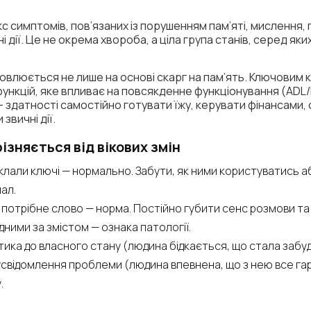
 симптомів, пов’язаних із порушенням пам’яті, мислення, 
 дії. Це не окрема хвороба, а ціла група станів, серед як
овлюється не лише на основі скарг на пам’ять. Ключовим к
функцій, яке впливає на повсякденне функціонування (ADL/
 здатності самостійно готувати їжу, керувати фінансами, 
звичні дії.
ізняється від вікових змін
оклали ключі — нормально. Забути, як ними користуватись а
ал.
и потрібне слово — норма. Постійно губити сенс розмови та
дними за змістом — ознака патології.
ика до власного стану (людина бідкається, що стала забу
свідомлення проблеми (людина впевнена, що з нею все гараз
.