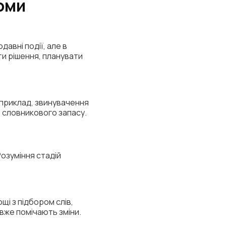
оми
авні події, але в
ти рішення, планувати
наприклад, звинувачення
 словникового запасу.
Розуміння стадій
і з підбором слів,
 вже помічають зміни.