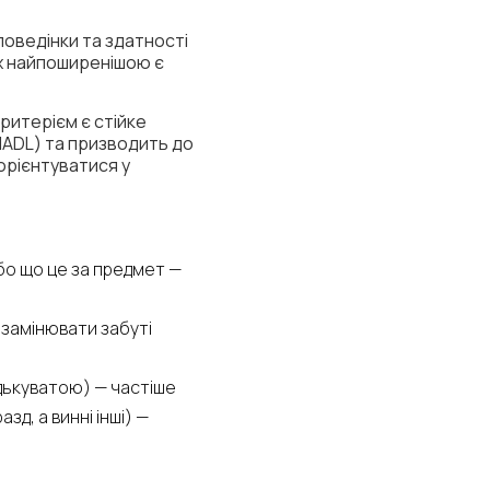
поведінки та здатності
их найпоширенішою є
ритерієм є стійке
IADL) та призводить до
орієнтуватися у
бо що це за предмет —
 замінювати забуті
дькуватою) — частіше
д, а винні інші) —