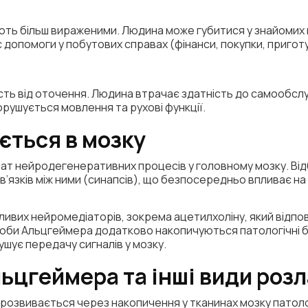
ють більш вираженими. Людина може губитися у знайомих 
є допомоги у побутових справах (фінанси, покупки, приготу
сть від оточення. Людина втрачає здатність до самообсл
орушується мовлення та рухові функції.
ється в мозку
ат нейродегенеративних процесів у головному мозку. Ві
зв’язків між ними (синапсів), що безпосередньо впливає на
ивих нейромедіаторів, зокрема ацетилхоліну, який відпові
роби Альцгеймера додатково накопичуються патологічні бі
ушує передачу сигналів у мозку.
ьцгеймера та інші види розл
озвивається через накопичення у тканинах мозку патолог