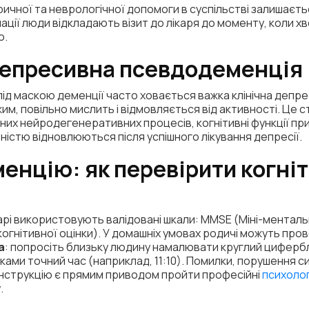
ричної та неврологічної допомоги в суспільстві залишаєт
ації люди відкладають візит до лікаря до моменту, коли 
ю.
депресивна псевдодеменція
під маскою деменції часто ховається важка клінічна депрес
м, повільно мислить і відмовляється від активності. Це 
тних нейродегенеративних процесів, когнітивні функції пр
істю відновлюються після успішного лікування депресії.
менцію: як перевірити когні
ікарі використовують валідовані шкали: MMSE (Міні-ментал
огнітивної оцінки). У домашніх умовах родичі можуть пр
а
: попросіть близьку людину намалювати круглий цифербл
ками точний час (наприклад, 11:10). Помилки, порушення с
інструкцію є прямим приводом пройти професійні
психолог
.