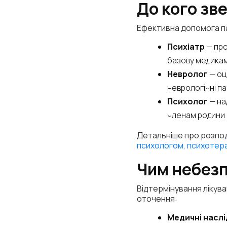
До кого зв
Ефективна допомога п
Психіатр
— про
базову медика
Невролог
— оц
неврологічні па
Психолог
— на
членам родини 
Детальніше про розподі
психологом, психотер
Чим небезп
Відтермінування лікува
оточення:
Медичні наслі