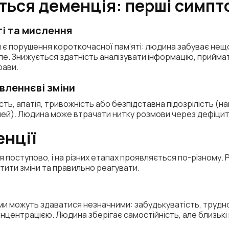
ться деменція: перші симпт
і та мислення
 порушення короткочасної пам’яті: людина забуває нещод
ле. Знижується здатність аналізувати інформацію, прийма
рави.
овленнєві зміни
сть, апатія, тривожність або безпідставна підозрілість (
ечей). Людина може втрачати нитку розмови через дефіцит
енції
поступово, і на різних етапах проявляється по-різному. 
тити зміни та правильно реагувати.
ми можуть здаватися незначними: забудькуватість, труднощ
нцентрацією. Людина зберігає самостійність, але близькі