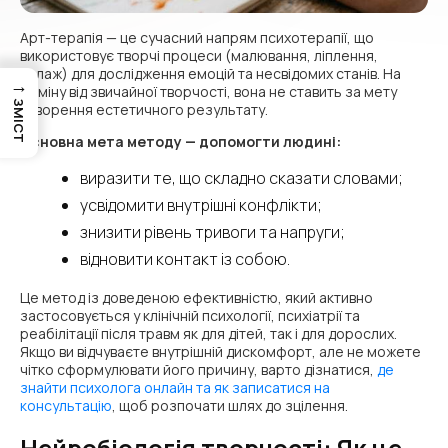
Арт-терапія — це сучасний напрям психотерапії, що
використовує творчі процеси (малювання, ліплення,
колаж) для дослідження емоцій та несвідомих станів. На
→
відміну від звичайної творчості, вона не ставить за мету
ЗМІСТ
створення естетичного результату.
Основна мета методу — допомогти людині:
виразити те, що складно сказати словами;
усвідомити внутрішні конфлікти;
знизити рівень тривоги та напруги;
відновити контакт із собою.
Це метод із доведеною ефективністю, який активно
застосовується у клінічній психології, психіатрії та
реабілітації після травм як для дітей, так і для дорослих.
Якщо ви відчуваєте внутрішній дискомфорт, але не можете
чітко сформулювати його причину, варто дізнатися,
де
знайти психолога онлайн та як записатися на
консультацію
, щоб розпочати шлях до зцілення.
Нейробіологія творчості: Як це