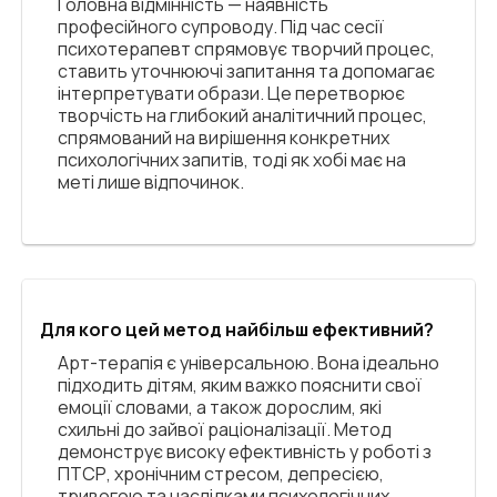
Головна відмінність — наявність
професійного супроводу. Під час сесії
психотерапевт спрямовує творчий процес,
ставить уточнюючі запитання та допомагає
інтерпретувати образи. Це перетворює
творчість на глибокий аналітичний процес,
спрямований на вирішення конкретних
психологічних запитів, тоді як хобі має на
меті лише відпочинок.
Для кого цей метод найбільш ефективний?
Арт-терапія є універсальною. Вона ідеально
підходить дітям, яким важко пояснити свої
емоції словами, а також дорослим, які
схильні до зайвої раціоналізації. Метод
демонструє високу ефективність у роботі з
ПТСР, хронічним стресом, депресією,
тривогою та наслідками психологічних