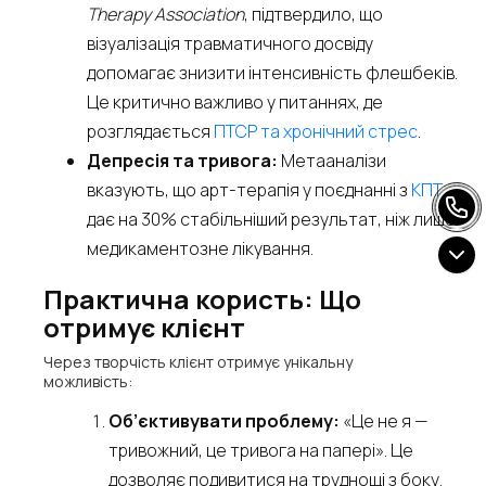
Therapy Association
, підтвердило, що
візуалізація травматичного досвіду
допомагає знизити інтенсивність флешбеків.
Це критично важливо у питаннях, де
розглядається
ПТСР та хронічний стрес
.
Депресія та тривога:
Метааналізи
вказують, що арт-терапія у поєднанні з
КПТ
дає на 30% стабільніший результат, ніж лише
медикаментозне лікування.
Практична користь: Що
отримує клієнт
Через творчість клієнт отримує унікальну
можливість:
Об’єктивувати проблему:
«Це не я —
тривожний, це тривога на папері». Це
дозволяє подивитися на труднощі з боку.