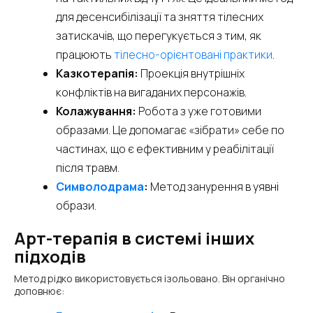
для десенсибілізації та зняття тілесних
затискачів, що перегукується з тим, як
працюють
тілесно-орієнтовані практики
.
Казкотерапія:
Проекція внутрішніх
конфліктів на вигаданих персонажів.
Колажування:
Робота з уже готовими
образами. Це допомагає «зібрати» себе по
частинах, що є ефективним у реабілітації
після травм.
Символодрама
:
Метод занурення в уявні
образи.
Арт-терапія в системі інших
підходів
Метод рідко використовується ізольовано. Він органічно
доповнює: