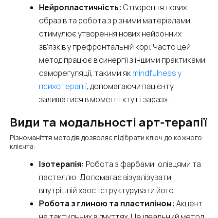
Нейропластичність:
Створення нових
образів та робота з різними матеріалами
стимулює утворення нових нейронних
зв’язків у префронтальній корі. Часто цей
метод працює в синергії з іншими практиками
саморегуляції, такими як
mindfulness у
психотерапії
, допомагаючи пацієнту
залишатися в моменті «тут і зараз».
Види та модальності арт-терапії
Різноманіття методів дозволяє підібрати ключ до кожного
клієнта:
Ізотерапія:
Робота з фарбами, олівцями та
пастеллю. Допомагає візуалізувати
внутрішній хаос і структурувати його.
Робота з глиною та пластиліном:
Акцент
на тактильних відчуттях. Це ідеальний метод