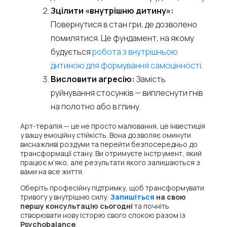
Зцілити «внутрішню дитину»:
Повернутися в стан гри, де дозволено
помилятися. Це фундамент, на якому
будується
робота з внутрішньою
дитиною для формування самоцінності
.
Висловити агресію:
Замість
руйнування стосунків — виплеснути гнів
на полотно або в глину.
Арт-терапія — це не просто малювання, це інвестиція
у вашу емоційну стійкість. Вона дозволяє оминути
виснажливі роздуми та перейти безпосередньо до
трансформації стану. Ви отримуєте інструмент, який
працює м’яко, але результати якого залишаються з
вами на все життя.
Оберіть професійну підтримку, щоб трансформувати
тривогу у внутрішню силу.
Запишіться
на свою
першу консультацію сьогодні
та почніть
створювати нову історію свого спокою разом із
Psychobalance
.