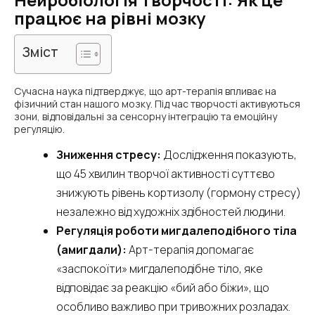
працює на рівні мозку
Зміст
Сучасна наука підтверджує, що арт-терапія впливає на
фізичний стан нашого мозку. Під час творчості активуються
зони, відповідальні за сенсорну інтеграцію та емоційну
регуляцію.
Зниження стресу:
Дослідження показують,
що 45 хвилин творчої активності суттєво
знижують рівень кортизолу (гормону стресу)
незалежно від художніх здібностей людини.
Регуляція роботи мигдалеподібного тіла
(амигдали):
Арт-терапія допомагає
«заспокоїти» мигдалеподібне тіло, яке
відповідає за реакцію «бий або біжи», що
особливо важливо при тривожних розладах.