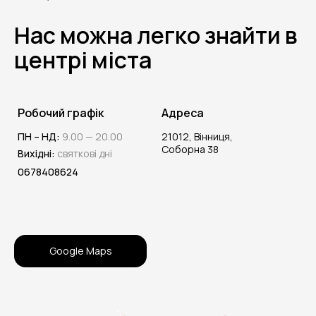
Нас можна легко знайти в
центрі міста
Робочий графік
Адреса
ПН – НД:
9.00 — 20.00
21012, Вінниця,
Соборна 38
Вихідні:
святкові дні
0678408624
Google Maps