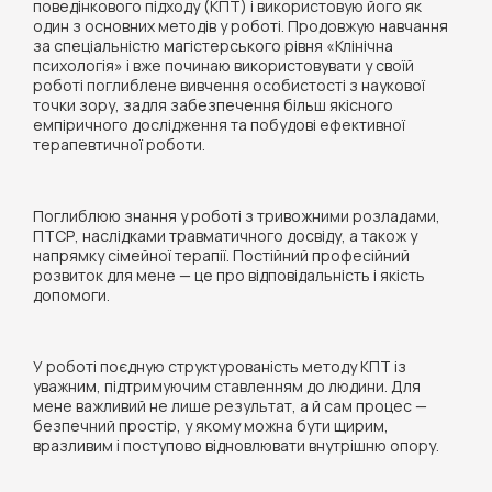
поведінкового підходу (КПТ) і використовую його як
один з основних методів у роботі. Продовжую навчання
за спеціальністю магістерського рівня «Клінічна
психологія» і вже починаю використовувати у своїй
роботі поглиблене вивчення особистості з наукової
точки зору, задля забезпечення більш якісного
емпіричного дослідження та побудові ефективної
терапевтичної роботи.
Поглиблюю знання у роботі з тривожними розладами,
ПТСР, наслідками травматичного досвіду, а також у
напрямку сімейної терапії. Постійний професійний
розвиток для мене — це про відповідальність і якість
допомоги.
У роботі поєдную структурованість методу КПТ із
уважним, підтримуючим ставленням до людини. Для
мене важливий не лише результат, а й сам процес —
безпечний простір, у якому можна бути щирим,
вразливим і поступово відновлювати внутрішню опору.