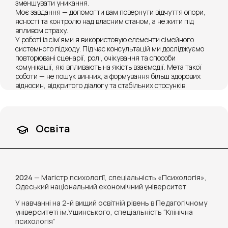
зменшувати уникання.
Моє завдання — допомогти вам повернути відчуття опори,
ясності та контролю над власним станом, а не жити під
впливом страху.
У роботі із сім’ями я використовую елементи сімейного
системного підходу. Під час консультацій ми досліджуємо
повторювані сценарії, ролі, очікування та способи
комунікації, які впливають на якість взаємодії. Мета такої
роботи — не пошук винних, а формування більш здорових
відносин, відкритого діалогу та стабільних стосунків.
Освіта
2024
— Магістр психології, спеціальність «Психологія»,
Одеський національний економічний університет
У навчанні на 2-й вищий освітній рівень в Педагогічному
університеті ім.Ушинського, спеціальність “Клінічна
психологія”