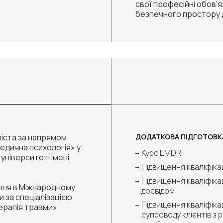
свої професійні обов’
безпечного простору д
ліста за напрямом
ДОДАТКОВА ПІДГОТОВК
Медична психологія» у
Курс EMDR
університеті імені
Підвищення кваліфіка
Підвищення кваліфіка
ання в Міжнародному
досвідом
и за спеціалізацією
Підвищення кваліфіка
перапія травми»
супроводу клієнтів з