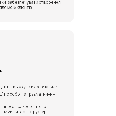
язки, забезпечувати створення
ля моїх клієнтів
А:
ції в напрямку психосоматики
ції по роботі з травматичним
ції щодо психологічного
 різними типами структури