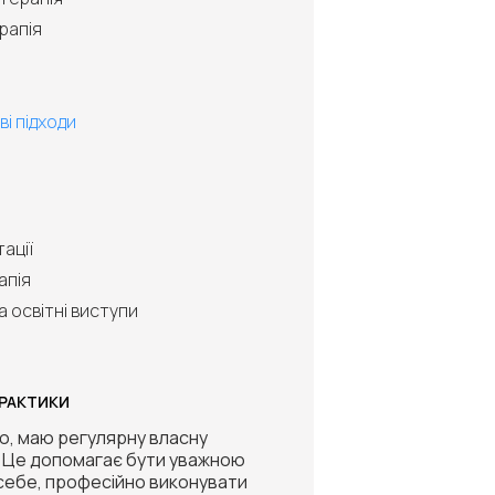
рапія
і підходи
тації
апія
а освітні виступи
ПРАКТИКИ
ю, маю регулярну власну
. Це допомагає бути уважною
себе, професійно виконувати