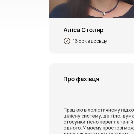
Аліса Столяр
16 років досвіду
Про фахівця
Працюю в холістичному підход
цілісну систему, де тіло, думки
стосунки тісно переплетені 
одного. У моєму просторі мо
досліджувати цю цілісність і