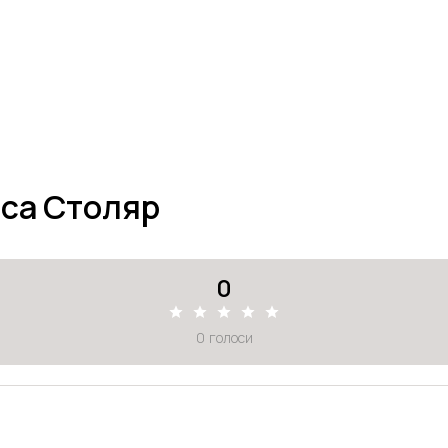
іса Столяр
0
0
голоси