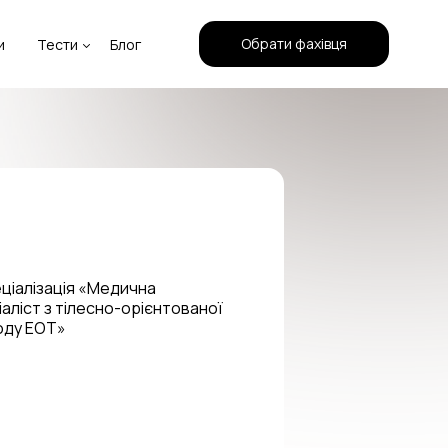
Обрати фахівця
и
Тести
Блог
еціалізація «Медична
іаліст з тілесно-орієнтованої
тоду ЕОТ»