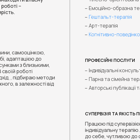
 роботі –
Емоційно-образна те
рість.
Гештальт-терапія
Арт-терапія
Когнітивно-поведінков
вини, самооцінкою,
бі, адаптацією до
ПРОФЕСІЙНІ ПОСЛУГИ
сунками з близькими,
Індивідуальні консуль
В своїй роботі
хід, , підбираю методи
Парна та сімейна тер
жного, в залежності від
Авторські публікації т
СУПЕРВІЗІЯ ТА ЯКІСТЬ 
Працюю під супервізіє
індивідуальну терапію
до себе, чутливою до 