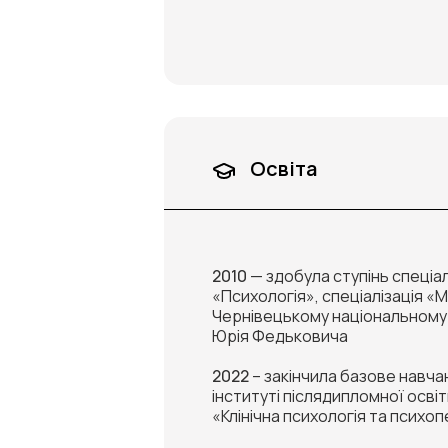
Освіта
2010
— здобула ступінь спеціа
«Психологія», спеціалізація «
Чернівецькому національному 
Юрія Федьковича
2022
– закінчила базове навч
інституті післядипломної освіт
«Клінічна психологія та психо