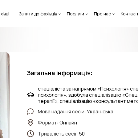
хівці
Запити до фахівців
Послуги
Про нас
Контакт
Загальна інформація:
спеціаліста за напрямом «Психологія» сп
психологія», здобула спеціалізацію «Спец
терапії», спеціалізацію «консультант ме
Мова надання сесій:
Українська
Формат:
Онлайн
Тривалість сесії:
50