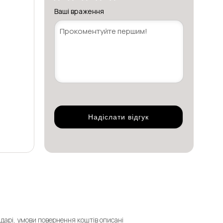
Ваші враження
ндарі, умови повернення коштів описані