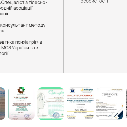
особистості
Спеціаліст з тілесно-
одній асоціації
апії
 «консультант методу
а»
тика психіатрії» в
 МОЗ України та в
огії