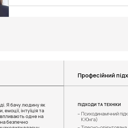
Професійний підх
і. Я бачу людину як
ПІДХОДИ ТА ТЕХНІКИ
, емоції, інтуїція та
Психодинамічний підх
й впливають одне на
К.Юнга)
жна безпечно
Тілесно-орієнтована 
 знаходити власну