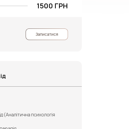
1500 ГРН
Записатися
ід
ід (Аналітична психологія
терапія