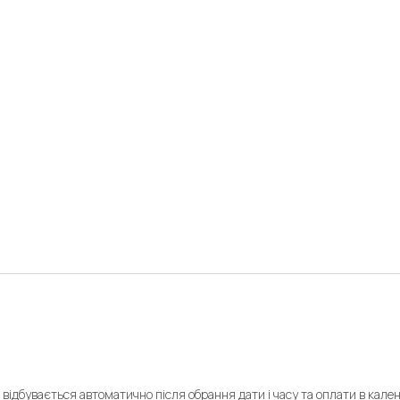
 відбувається автоматично після обрання дати і часу та оплати в кале