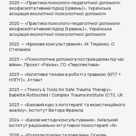
2020 — «Практика психолого-педагогічної допомоги:
екофасилітативний підхід (І рівень)», Українська
асоціація екологічної психологічної допомоги
2020 — «Практика психолого-педагогічної допомоги:
екофасилітативний підхід (ІІ рівень)», Українська
асоціація екологічної психологічної допомоги
2022 — «Кризове консультування», М. Тищенко, О.
Степанюк
2023 — «Психологічна допомога постраждалим під час
війни», Проєкт «Разом», ГО «Перспектива»
2023 — «Когнітивні техніки в роботі з травмою (КПТ +
НЛПт)», Атлант
2023 — «Theory & Tools for Safe Trauma Therapy»,
Babette Rothschild / Complex Trauma Institute (CTI), UK
2023 — «Базовий курс з логотерапії та екзистенційного
аналізу», Інститут Віктора Франкла
2024 — «Базові методи консультування», Київський
інститут раціонально-інтуїтивної психотерапії «Я»
2026 — «Розлади психіки та поведінки. Основи