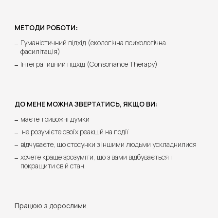
МЕТОДИ РОБОТИ:
Гуманістичний підхід (екологічна психологічна
фасилітація)
Інтегративний підхід (Consonance Therapy)
ДО МЕНЕ МОЖНА ЗВЕРТАТИСЬ, ЯКЩО ВИ:
маєте тривожні думки
не розумієте своїх реакцій на події
відчуваєте, що стосунки з іншими людьми ускладнилися
хочете краще зрозуміти, що з вами відбувається і
покращити свій стан.
Працюю з дорослими.