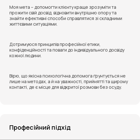
Моя мета – допомогти клієнту краще зрозуміти та
прожити свій досвід, відновити внутрішню опору та
знайти ефективні способи справлятися зі складними
життєвими ситуаціями.
Дотримуюся принципів професійної етики,
конфіденційності та поваги до індивідуального досвіду
кожної людини.
Вірю, що якісна психологічна допомога ґрунтується не
лише на методах, а й на уважності, прийнятті та щирому
контакті, де є місце для відкритої розмови без осуду.
Професійний підхід