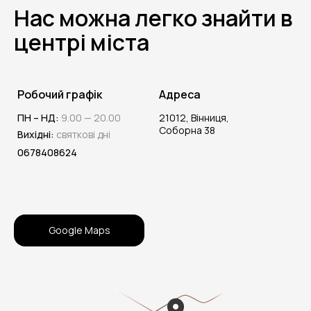
Нас можна легко знайти в
центрі міста
Робочий графік
Адреса
ПН – НД:
9.00 — 20.00
21012, Вінниця,
Соборна 38
Вихідні:
святкові дні
0678408624
Google Maps