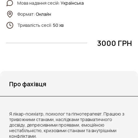
Мова надання сесій:
Українська
Формат:
Онлайн
Тривалість сесії:
50 хв
3000 ГРН
Про фахівця
Я лікар-психіатр, психолог та гіпнотерапевт. Працюю з
тривожними станами, наслідками травматичного
досвіду, депресивними проявами, емоційною
нестабільністю, кризовими станами та внутрішніми
конфліктами.