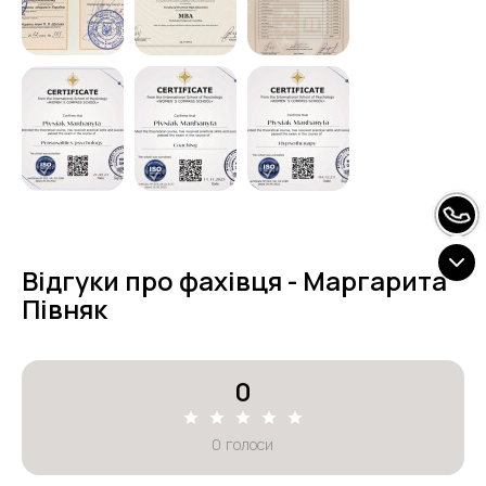
Відгуки про фахівця - Маргарита
Півняк
0
0
голоси