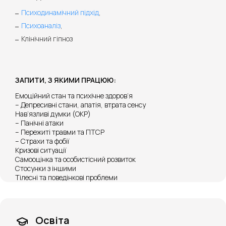
Психодинамічний підхід
,
Психоаналіз
,
Клінічний гіпноз
ЗАПИТИ, З ЯКИМИ ПРАЦЮЮ:
Емоційний стан та психічне здоров’я
– Депресивні стани, апатія, втрата сенсу
Нав’язливі думки (ОКР)
– Панічні атаки
– Пережиті травми та ПТСР
– Страхи та фобії
Кризові ситуації
Самооцінка та особистісний розвиток
Стосунки з іншими
Тілесні та поведінкові проблеми
Освіта