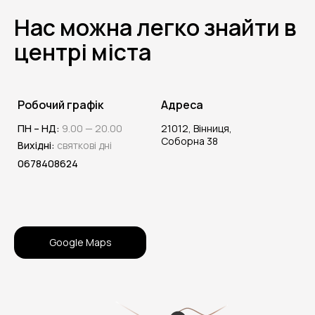
Нас можна легко знайти в
центрі міста
Робочий графік
Адреса
ПН – НД:
9.00 — 20.00
21012, Вінниця,
Соборна 38
Вихідні:
святкові дні
0678408624
Google Maps