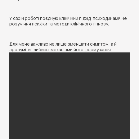
У своїй роботі поєдную клінічний підхід, психодинамічне
розуміння психіки та методи клінічного гіпнозу.
Для мене важливо не лише зменшити симптом, а й
зрозуміти глибинні механізми його формування.